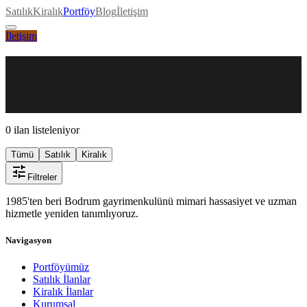
Satılık
Kiralık
Portföy
Blog
İletişim
İletişim
0
ilan listeleniyor
Tümü
Satılık
Kiralık
tune
Filtreler
1985'ten beri Bodrum gayrimenkulünü mimari hassasiyet ve uzman
hizmetle yeniden tanımlıyoruz.
Navigasyon
Portföyümüz
Satılık İlanlar
Kiralık İlanlar
Kurumsal